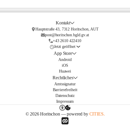
Kontakt
Hauptstraße 43, 7312 Horitschon, AUT
post@horitschon.bgld.gv.at
+43 2610 422410
Jetzt geöffnet
App Store
Android
iOS
Huawei
Rechtliches
Amtssignatur
Barrierefreiheit
Datenschutz
Impressum
© 2026 Horitschon — powered by
CITIES.