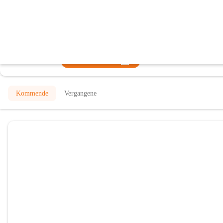
Freiwillige Feuerwehr Unterpetersdor
@freiwillige-feuerwehr-unterpetersdorf
Feuerwehr
In CITIES öffnen
Kommende
Vergangene