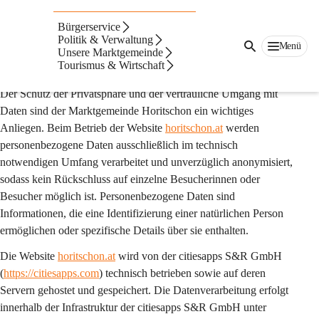
Auf dieser Seite
Bürgerservice
Datenschutz
Politik & Verwaltung
Menü
Unsere Marktgemeinde
Tourismus & Wirtschaft
1. Präambel
Der Schutz der Privatsphäre und der vertrauliche Umgang mit 
Daten sind der Marktgemeinde Horitschon ein wichtiges 
Anliegen. Beim Betrieb der Website 
horitschon.at
 werden 
personenbezogene Daten 
ausschließlich im technisch 
notwendigen Umfang
 verarbeitet und 
unverzüglich anonymisiert
, 
sodass kein Rückschluss auf einzelne Besucherinnen oder 
Besucher möglich ist. Personenbezogene Daten sind 
Informationen, die eine Identifizierung einer natürlichen Person 
ermöglichen oder spezifische Details über sie enthalten.
Die Website 
horitschon.at
 wird von der 
citiesapps S&R GmbH
(
https://citiesapps.com
) technisch betrieben sowie auf deren 
Servern gehostet und gespeichert. Die Datenverarbeitung erfolgt 
innerhalb der Infrastruktur der citiesapps S&R GmbH unter 