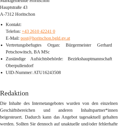
Marktgemeinde Horitschon
Hauptstraße 43
A-7312 Horitschon
Kontakt:
Telefon: 
+43 2610 42241 0
E-Mail: 
post@horitschon.bgld.gv.at
Vertretungsbefugtes Organ
: Bürgermeister Gerhard 
Petschowitsch, BA MSc
Zuständige Aufsichtsbehörde
: Bezirkshauptmannschaft 
Oberpullendorf
UID-Nummer
: ATU16243508
Redaktion
Die Inhalte des Internetangebotes wurden von den einzelnen 
Geschäftsbereichen und anderen Inhaltspartner*innen 
beigesteuert. Dadurch kann das Angebot tagesaktuell gehalten 
werden. Sollten Sie dennoch auf unaktuelle und/oder fehlerhafte 