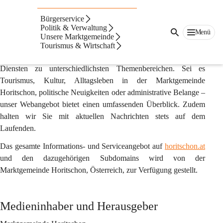
Impressum & Offenlegung gemäß §25 des
Mediengesetzes
Bürgerservice
Politik & Verwaltung
Menü
horitschon.at
 ist die offizielle Online-Plattform der 
Unsere Marktgemeinde
Marktgemeinde Horitschon. Hier und auf zugehörigen 
Tourismus & Wirtschaft
Subdomains finden Sie eine Vielfalt an Informationen und 
Diensten zu unterschiedlichsten Themenbereichen. Sei es 
Tourismus, Kultur, Alltagsleben in der Marktgemeinde 
Horitschon, politische Neuigkeiten oder administrative Belange – 
unser Webangebot bietet einen umfassenden Überblick. Zudem 
halten wir Sie mit aktuellen Nachrichten stets auf dem 
Laufenden. 
Das gesamte Informations- und Serviceangebot auf 
horitschon.at
und den dazugehörigen Subdomains wird von der 
Marktgemeinde Horitschon, Österreich, zur Verfügung gestellt.
Medieninhaber und Herausgeber