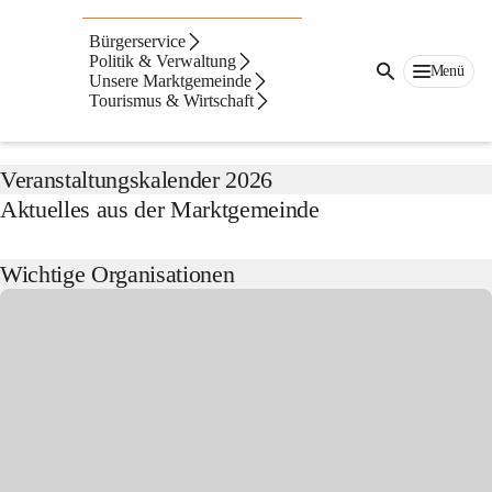
Horitschon
Bürgerservice
Suche
Politik & Verwaltung
Menü
nach
Unsere Marktgemeinde
Inhalten
Tourismus & Wirtschaft
Aktuelles von der Marktgemeinde
und
mehr...
Veranstaltungskalender 2026
Aktuelles aus der Marktgemeinde
Wichtige Organisationen