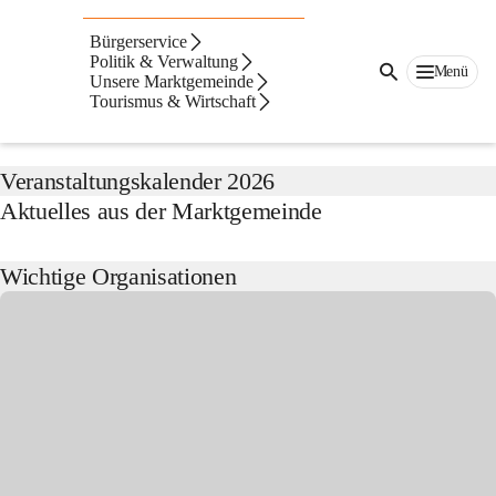
Horitschon
Bürgerservice
Suche
Politik & Verwaltung
Menü
nach
Unsere Marktgemeinde
Inhalten
Tourismus & Wirtschaft
Aktuelles von der Marktgemeinde
und
mehr...
Veranstaltungskalender 2026
Aktuelles aus der Marktgemeinde
Wichtige Organisationen