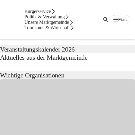
Horitschon
Bürgerservice
Suche
Politik & Verwaltung
Menü
nach
Unsere Marktgemeinde
Inhalten
Tourismus & Wirtschaft
Aktuelles von der Marktgemeinde
und
mehr...
Veranstaltungskalender 2026
Aktuelles aus der Marktgemeinde
Wichtige Organisationen